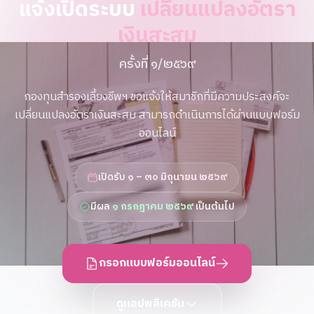
แจ้งเปิดระบบ
เปลี่ยนแปลงอัตรา
เงินสะสม
ครั้งที่ ๑/๒๕๖๙
กองทุนสำรองเลี้ยงชีพฯ ขอแจ้งให้สมาชิกที่มีความประสงค์จะ
เปลี่ยนแปลงอัตราเงินสะสม สามารถดำเนินการได้ผ่านแบบฟอร์ม
ออนไลน์
เปิดรับ
๑ – ๓๐ มิถุนายน ๒๕๖๙
มีผล
๑ กรกฎาคม ๒๕๖๙
เป็นต้นไป
กรอกแบบฟอร์มออนไลน์
ดูแอปพลิเคชัน