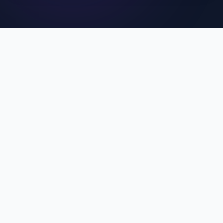
คุณสมบัติเด่นของ MCU
SuperApp
ประสบการณ์การใช้งานที่ดีที่สุดสำหรับบุคลากร MCU
Single Sign-On