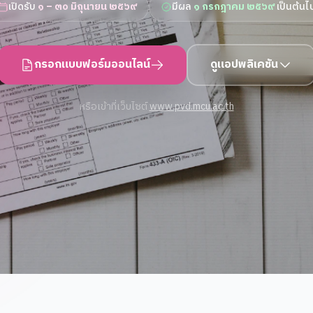
เปิดรับ
๑ – ๓๐ มิถุนายน ๒๕๖๙
มีผล
๑ กรกฎาคม ๒๕๖๙
เป็นต้นไ
กรอกแบบฟอร์มออนไลน์
ดูแอปพลิเคชัน
หรือเข้าที่เว็บไซต์
www.pvd.mcu.ac.th