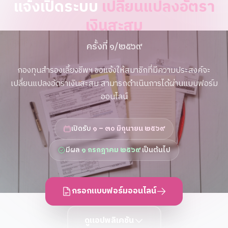
แจ้งเปิดระบบ
เปลี่ยนแปลงอัตรา
เงินสะสม
ครั้งที่ ๑/๒๕๖๙
กองทุนสำรองเลี้ยงชีพฯ ขอแจ้งให้สมาชิกที่มีความประสงค์จะ
เปลี่ยนแปลงอัตราเงินสะสม สามารถดำเนินการได้ผ่านแบบฟอร์ม
ออนไลน์
เปิดรับ
๑ – ๓๐ มิถุนายน ๒๕๖๙
มีผล
๑ กรกฎาคม ๒๕๖๙
เป็นต้นไป
กรอกแบบฟอร์มออนไลน์
ดูแอปพลิเคชัน