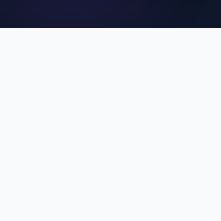
คุณสมบัติเด่นของ MCU
SuperApp
ประสบการณ์การใช้งานที่ดีที่สุดสำหรับบุคลากร MCU
Single Sign-On