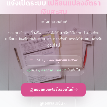
แจ้งเปิดระบบ
เปลี่ยนแปลงอัตรา
เงินสะสม
ครั้งที่ ๑/๒๕๖๙
กองทุนสำรองเลี้ยงชีพฯ ขอแจ้งให้สมาชิกที่มีความประสงค์จะ
เปลี่ยนแปลงอัตราเงินสะสม สามารถดำเนินการได้ผ่านแบบฟอร์ม
ออนไลน์
เปิดรับ
๑ – ๓๐ มิถุนายน ๒๕๖๙
มีผล
๑ กรกฎาคม ๒๕๖๙
เป็นต้นไป
กรอกแบบฟอร์มออนไลน์
ดูแอปพลิเคชัน