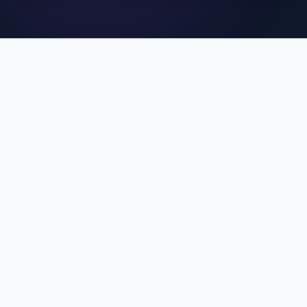
คุณสมบัติเด่นของ MCU
SuperApp
ประสบการณ์การใช้งานที่ดีที่สุดสำหรับบุคลากร MCU
Single Sign-On