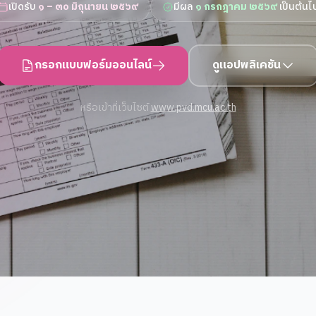
เปิดรับ
๑ – ๓๐ มิถุนายน ๒๕๖๙
มีผล
๑ กรกฎาคม ๒๕๖๙
เป็นต้นไ
กรอกแบบฟอร์มออนไลน์
ดูแอปพลิเคชัน
หรือเข้าที่เว็บไซต์
www.pvd.mcu.ac.th