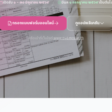
เปิดรับ
๑ – ๓๐ มิถุนายน ๒๕๖๙
มีผล
๑ กรกฎาคม ๒๕๖๙
เป็นต้นไ
กรอกแบบฟอร์มออนไลน์
ดูแอปพลิเคชัน
หรือเข้าที่เว็บไซต์
www.pvd.mcu.ac.th