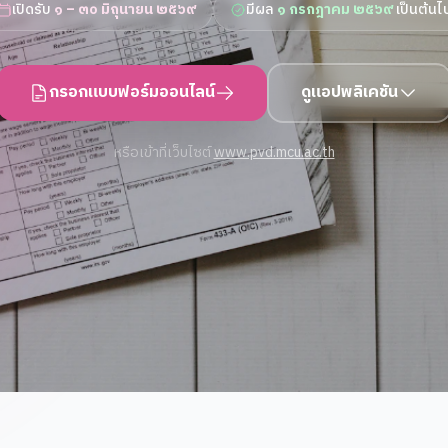
เปิดรับ
๑ – ๓๐ มิถุนายน ๒๕๖๙
มีผล
๑ กรกฎาคม ๒๕๖๙
เป็นต้นไ
กรอกแบบฟอร์มออนไลน์
ดูแอปพลิเคชัน
หรือเข้าที่เว็บไซต์
www.pvd.mcu.ac.th