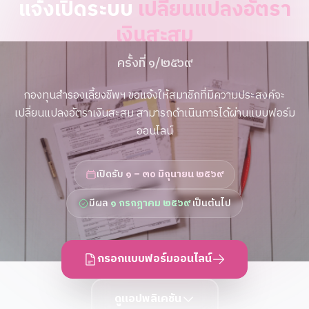
แจ้งเปิดระบบ
เปลี่ยนแปลงอัตรา
เงินสะสม
ครั้งที่ ๑/๒๕๖๙
กองทุนสำรองเลี้ยงชีพฯ ขอแจ้งให้สมาชิกที่มีความประสงค์จะ
เปลี่ยนแปลงอัตราเงินสะสม สามารถดำเนินการได้ผ่านแบบฟอร์ม
ออนไลน์
เปิดรับ
๑ – ๓๐ มิถุนายน ๒๕๖๙
มีผล
๑ กรกฎาคม ๒๕๖๙
เป็นต้นไป
กรอกแบบฟอร์มออนไลน์
ดูแอปพลิเคชัน