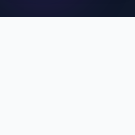
คุณสมบัติเด่นของ MCU
SuperApp
ประสบการณ์การใช้งานที่ดีที่สุดสำหรับบุคลากร MCU
Single Sign-On