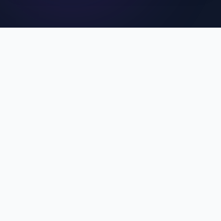
คุณสมบัติเด่นของ MCU
SuperApp
ประสบการณ์การใช้งานที่ดีที่สุดสำหรับบุคลากร MCU
Single Sign-On