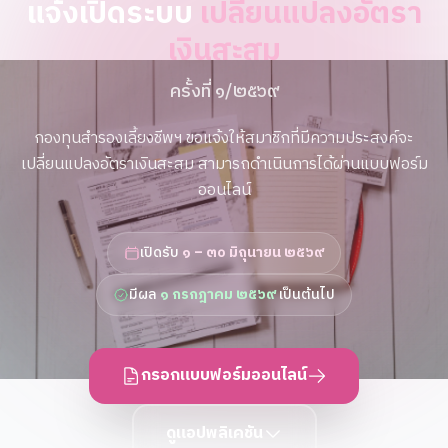
แจ้งเปิดระบบ
เปลี่ยนแปลงอัตรา
เงินสะสม
ครั้งที่ ๑/๒๕๖๙
กองทุนสำรองเลี้ยงชีพฯ ขอแจ้งให้สมาชิกที่มีความประสงค์จะ
เปลี่ยนแปลงอัตราเงินสะสม สามารถดำเนินการได้ผ่านแบบฟอร์ม
ออนไลน์
เปิดรับ
๑ – ๓๐ มิถุนายน ๒๕๖๙
มีผล
๑ กรกฎาคม ๒๕๖๙
เป็นต้นไป
กรอกแบบฟอร์มออนไลน์
ดูแอปพลิเคชัน