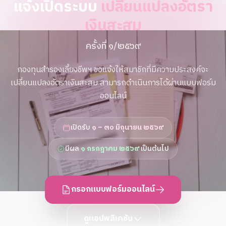
แจ้งเปิดระบบ
เปลี่ยนแปลงอัตรา
เงินสะสม
ครั้งที่ ๑/๒๕๖๙
กองทุนสำรองเลี้ยงชีพฯ ขอแจ้งให้สมาชิกที่มีความประสงค์จะ
เปลี่ยนแปลงอัตราเงินสะสม สามารถดำเนินการได้ผ่านแบบฟอร์ม
ออนไลน์
เปิดรับ
๑ – ๓๐ มิถุนายน ๒๕๖๙
มีผล
๑ กรกฎาคม ๒๕๖๙
เป็นต้นไป
กรอกแบบฟอร์มออนไลน์
ดูแอปพลิเคชัน