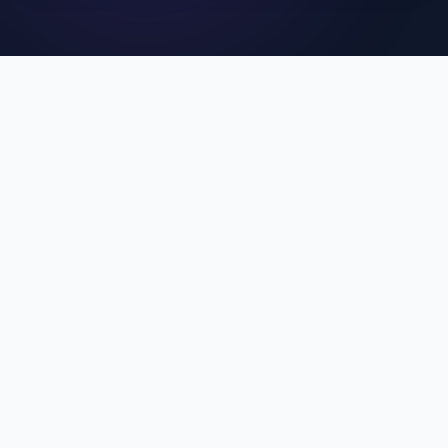
คุณสมบัติเด่นของ MCU
SuperApp
ประสบการณ์การใช้งานที่ดีที่สุดสำหรับบุคลากร MCU
Single Sign-On