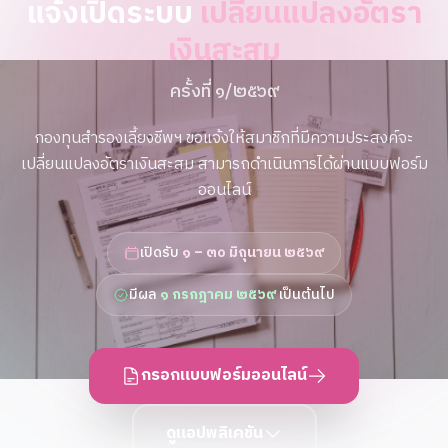
แจ้งเปิดระบบ
เปลี่ยนแปลงอัตรา
เงินสะสม
ครั้งที่ ๑/๒๕๖๙
กองทุนสำรองเลี้ยงชีพฯ ขอแจ้งให้สมาชิกที่มีความประสงค์จะ
เปลี่ยนแปลงอัตราเงินสะสม สามารถดำเนินการได้ผ่านแบบฟอร์ม
ออนไลน์
เปิดรับ
๑ – ๓๐ มิถุนายน ๒๕๖๙
มีผล
๑ กรกฎาคม ๒๕๖๙
เป็นต้นไป
กรอกแบบฟอร์มออนไลน์
ดูแอปพลิเคชัน