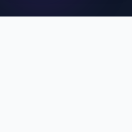
คุณสมบัติเด่นของ MCU
SuperApp
ประสบการณ์การใช้งานที่ดีที่สุดสำหรับบุคลากร MCU
Single Sign-On