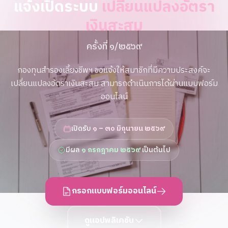
แจ้งเปิดระบบ
เปลี่ยนแปลงอัตรา
เงินสะสม
ครั้งที่ ๑/๒๕๖๙
กองทุนสำรองเลี้ยงชีพฯ ขอแจ้งให้สมาชิกที่มีความประสงค์จะ
เปลี่ยนแปลงอัตราเงินสะสม สามารถดำเนินการได้ผ่านแบบฟอร์ม
ออนไลน์
เปิดรับ
๑ – ๓๐ มิถุนายน ๒๕๖๙
มีผล
๑ กรกฎาคม ๒๕๖๙
เป็นต้นไป
กรอกแบบฟอร์มออนไลน์
ดูแอปพลิเคชัน