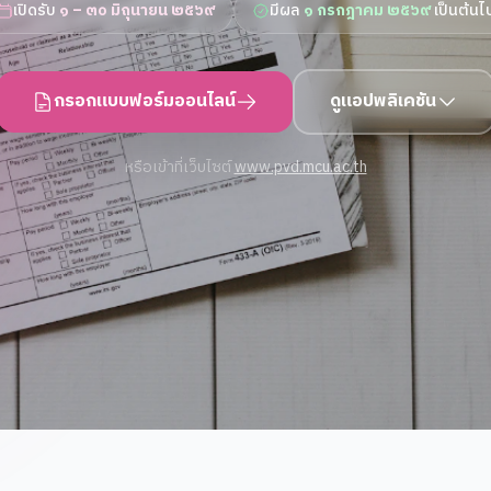
เปิดรับ
๑ – ๓๐ มิถุนายน ๒๕๖๙
มีผล
๑ กรกฎาคม ๒๕๖๙
เป็นต้นไ
กรอกแบบฟอร์มออนไลน์
ดูแอปพลิเคชัน
หรือเข้าที่เว็บไซต์
www.pvd.mcu.ac.th