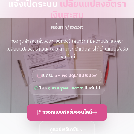
แจ้งเปิดระบบ
เปลี่ยนแปลงอัตรา
เงินสะสม
ครั้งที่ ๑/๒๕๖๙
กองทุนสำรองเลี้ยงชีพฯ ขอแจ้งให้สมาชิกที่มีความประสงค์จะ
เปลี่ยนแปลงอัตราเงินสะสม สามารถดำเนินการได้ผ่านแบบฟอร์ม
ออนไลน์
เปิดรับ
๑ – ๓๐ มิถุนายน ๒๕๖๙
มีผล
๑ กรกฎาคม ๒๕๖๙
เป็นต้นไป
กรอกแบบฟอร์มออนไลน์
ดูแอปพลิเคชัน