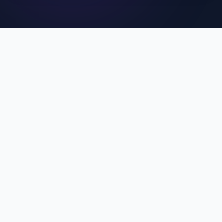
คุณสมบัติเด่นของ MCU
SuperApp
ประสบการณ์การใช้งานที่ดีที่สุดสำหรับบุคลากร MCU
Single Sign-On