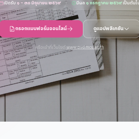
เปิดรับ
๑ – ๓๐ มิถุนายน ๒๕๖๙
มีผล
๑ กรกฎาคม ๒๕๖๙
เป็นต้นไ
กรอกแบบฟอร์มออนไลน์
ดูแอปพลิเคชัน
หรือเข้าที่เว็บไซต์
www.pvd.mcu.ac.th