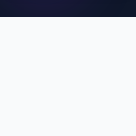
คุณสมบัติเด่นของ MCU
SuperApp
ประสบการณ์การใช้งานที่ดีที่สุดสำหรับบุคลากร MCU
Single Sign-On