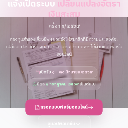
แจ้งเปิดระบบ
เปลี่ยนแปลงอัตรา
เงินสะสม
ครั้งที่ ๑/๒๕๖๙
กองทุนสำรองเลี้ยงชีพฯ ขอแจ้งให้สมาชิกที่มีความประสงค์จะ
เปลี่ยนแปลงอัตราเงินสะสม สามารถดำเนินการได้ผ่านแบบฟอร์ม
ออนไลน์
เปิดรับ
๑ – ๓๐ มิถุนายน ๒๕๖๙
มีผล
๑ กรกฎาคม ๒๕๖๙
เป็นต้นไป
กรอกแบบฟอร์มออนไลน์
ดูแอปพลิเคชัน